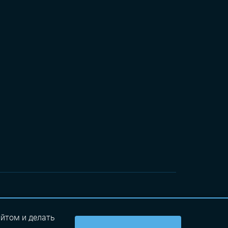
в, д. 5,
Сделано с 💙 в Альт-Софт
айтом и делать