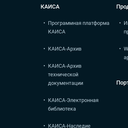
КАИСА
Про
Программная платформа
И
КАИСА
п
КАИСА-Архив
W
а
КАИСА-Архив
технической
Пор
документации
КАИСА-Электронная
библиотека
КАИСА-Наследие