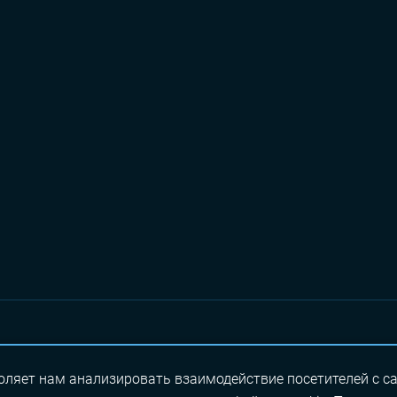
altsoft@altsoft.spb.ru
г. Санкт-Петербург, пр. Медико
воляет нам анализировать взаимодействие посетителей с с
оф. 337
+7 (812)
602-17-59