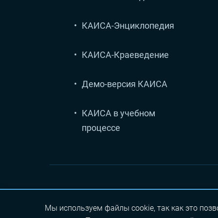
КАИСА-Энциклопедия
КАИСА-Краеведение
Демо-версия КАИСА
КАИСА в учебном
процессе
© 1991-2026 ООО "Альт-Софт"
Мы используем файлы cookie, так как это поз
информационные