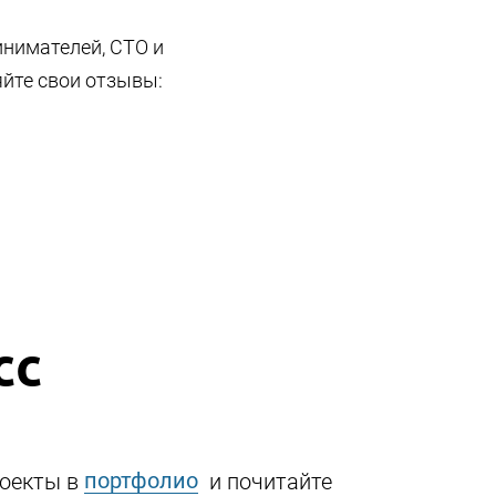
инимателей, СТО и
яйте свои отзывы:
сс
портфолио
роекты в
и почитайте