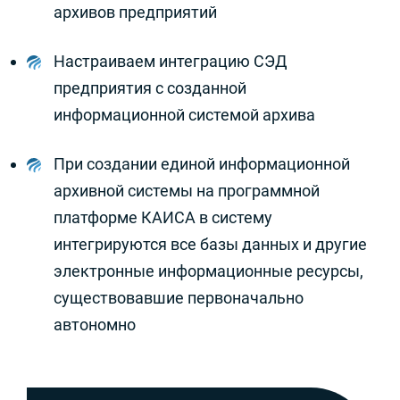
архивов предприятий
Настраиваем интеграцию СЭД
предприятия с созданной
информационной системой архива
При создании единой информационной
архивной системы на программной
платформе КАИСА в систему
интегрируются все базы данных и другие
электронные информационные ресурсы,
существовавшие первоначально
автономно