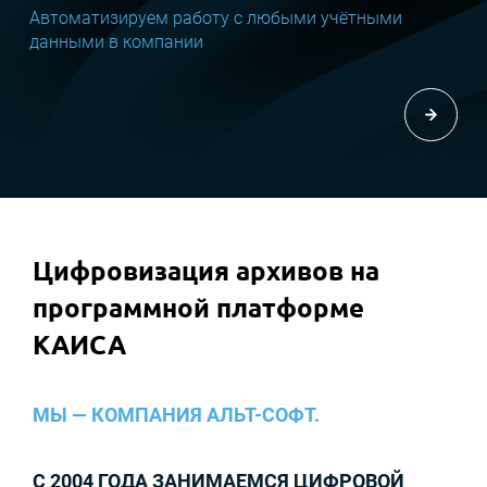
Помогаем создавать электронные энциклопедии
Цифровизация архивов на
программной платформе
КАИСА
МЫ — КОМПАНИЯ АЛЬТ-СОФТ.
С 2004 ГОДА ЗАНИМАЕМСЯ ЦИФРОВОЙ