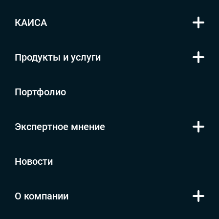
КАИСА
Продукты и услуги
Портфолио
Экспертное мнение
Новости
О компании