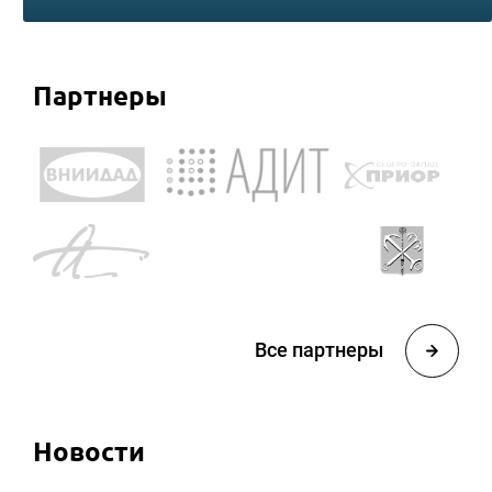
Партнеры
Все партнеры
Новости