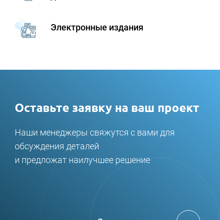
Электронные издания
Оставьте заявку на ваш проект
Наши менеджеры свяжутся с вами для
обсуждения деталей
и предложат наилучшее решение