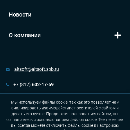
Новости
О компании
altsoft@altsoft.spb.ru
+7 (812)
602-17-59
г. Санкт-Петербург, пр. Медиков, д. 5, оф. 337
Мы используем файлы cookie, так как это позволяет нам
анализировать взаимодействие посетителей с сайтом и
делать его лучше. Продолжая пользоваться сайтом, вы
соглашаетесь с использованием файлов cookie. Тем не менее,
Сделано с 💙 в Альт-Софт
вы всегда можете отключить файлы cookie в настройках